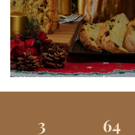
Un Avent gourmand !
3
64