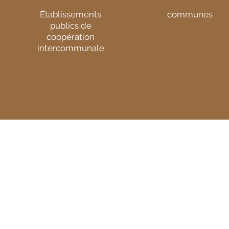
Établissements
communes
publics de
coopération
intercommunale
Plan alimentaire
territorial
Sud Essonne
© 2022 C